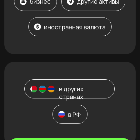
нашей работы в вашей
сфере
Здесь будет приписка не особо акцентная, в
1 строчку-предложение
Очаг
Кафе в Краснодаре