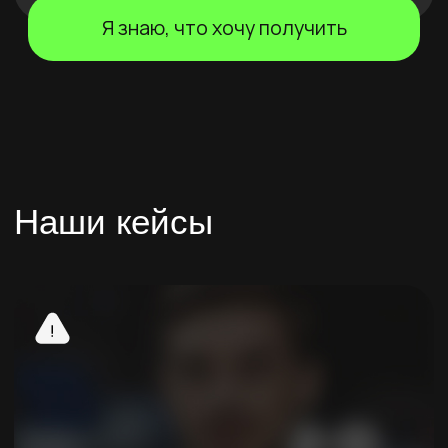
Шоссейная улица, 63к8, посёлок
городского типа Яблоновский,
Тахтамукайский район
+7 900 123-45-67
Узнайте