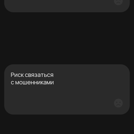
Сколько вы сможете
заработать на сделке
02
Сколько нужно времени
на подготовку к продаже
03
Какие документы понадобятся
для продажи бизнеса
Оценить