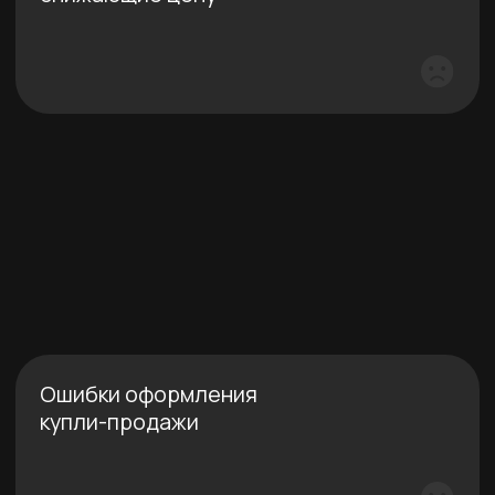
Риск связаться
с мошенниками
Давайте оценим
вашу ситуацию
01