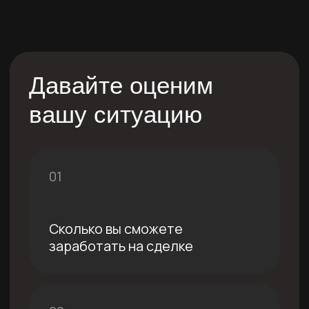
Почему нам доверяют
в финансовой сфере
уже более 20 лет
Справедливо оцениваем
Оцениваем и комплексно
оцениваем ваш бизнес:
Перспективы вашего бизнеса на рынке
Юридический анализ
Финансовый анализ
Оценка и анализ активов
Защищаем от мошенников
Профильные юристы ведут всю
документацию и проводят сделку